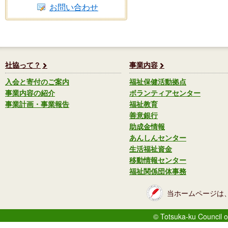
お問い合わせ
社協って？
事業内容
入会と寄付のご案内
福祉保健活動拠点
事業内容の紹介
ボランティアセンター
事業計画・事業報告
福祉教育
善意銀行
助成金情報
あんしんセンター
生活福祉資金
移動情報センター
福祉関係団体事務
当ホームページは
© Totsuka-ku Council o